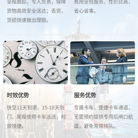
全程跟踪，专人负责，保障
费用全包服务，性价比高，
货物高效安全送达；丢货，
省心省事。
货损快速做出理赔。
时效优势
服务优势
快至11天到港，15-18天到
专属卡车，便捷卡车通道，
门，尾程使用卡车派送，时
无需预约提供专用后闸口航
效快捷。
道，避免常规排队。